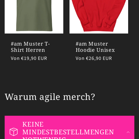
#am Muster T-
#am Muster
Shirt Herren
Hoodie Unisex
Normaler
Von €19,90 EUR
Normaler
Von €26,90 EUR
Preis
Preis
Warum agile merch?
KEINE
MINDESTBESTELLMENGEN