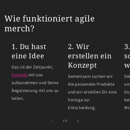
Wie funktioniert agile
merch?
1. Du hast
2. Wir
3
eine Idee
erstellen ein
s
Konzept
w
Das ist der Zeitpunkt,
Kontakt
mit uns
Gemeinsam suchen wir
De
aufzunehmen und Deine
die passenden Produkte
un
Begeisterung mit uns zu
und wir erstellen Dir eine
Du
teilen.
Vorlage zur
bes
Entscheidung.
Mi
von
1
/
2